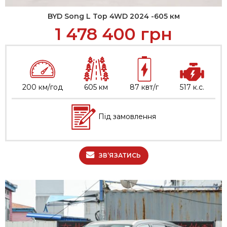
BYD Song L Top 4WD 2024 -605 км
1 478 400
грн
200 км/год
605 км
87 квт/г
517 к.с.
Під замовлення
ЗВ’ЯЗАТИСЬ