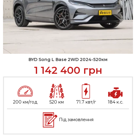
BYD Song L Base 2WD 2024-520км
1 142 400
грн
200 км/год
520 км
71.7 квт/г
184 к.с.
Під замовлення