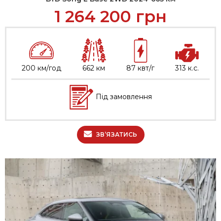
1 264 200
грн
200 км/год
662 км
87 квт/г
313 к.с.
Під замовлення
ЗВ’ЯЗАТИСЬ