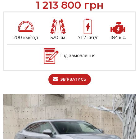
1 213 800
грн
200 км/год
520 км
71.7 квт/г
184 к.с.
Під замовлення
ЗВ’ЯЗАТИСЬ