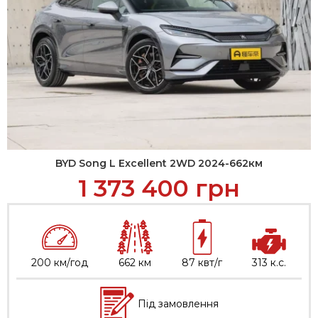
BYD Song L Excellent 2WD 2024-662км
1 373 400
грн
200 км/год
662 км
87 квт/г
313 к.с.
Під замовлення