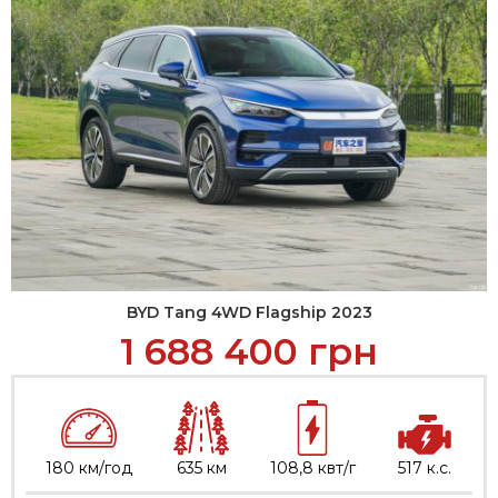
BYD Tang 4WD Flagship 2023
1 688 400
грн
180 км/год
635 км
108,8 квт/г
517 к.с.