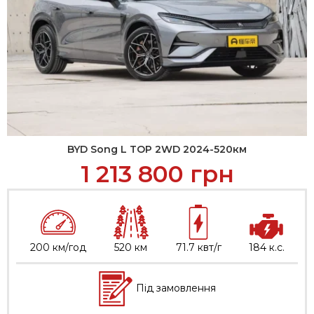
BYD Song L TOP 2WD 2024-520км
1 213 800
грн
200 км/год
520 км
71.7 квт/г
184 к.с.
Під замовлення