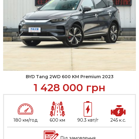
BYD Tang 2WD 600 KM Premium 2023
1 428 000
грн
180 км/год
600 км
90.3 квт/г
245 к.с.
Під замовлення