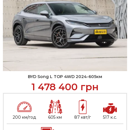
BYD Song L TOP 4WD 2024-605км
1 478 400
грн
200 км/год
605 км
87 квт/г
517 к.с.