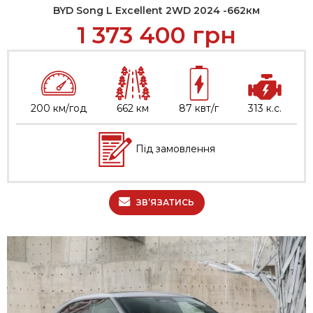
BYD Song L Excellent 2WD 2024 -662км
1 373 400
грн
200 км/год
662 км
87 квт/г
313 к.с.
Під замовлення
ЗВ’ЯЗАТИСЬ