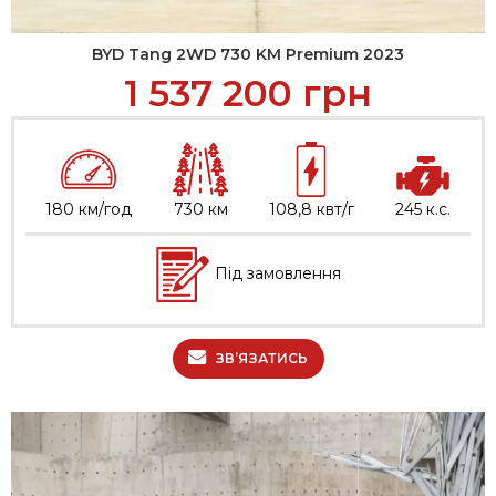
BYD Tang 2WD 730 KM Premium 2023
1 537 200
грн
180 км/год
730 км
108,8 квт/г
245 к.с.
Під замовлення
ЗВ’ЯЗАТИСЬ