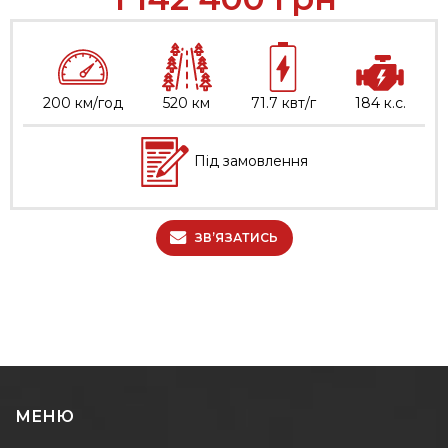
200 км/год
520 км
71.7 квт/г
184 к.с.
Під замовлення
ЗВ’ЯЗАТИСЬ
МЕНЮ