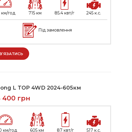
 км/год
715 км
85.4 квт/г
245 к.с.
Під замовлення
В’ЯЗАТИСЬ
Song L TOP 4WD 2024-605км
8 400
грн
0 км/год
605 км
87 квт/г
517 к.с.