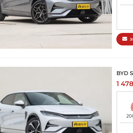
З
BYD S
1 47
20