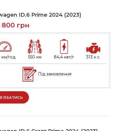
wagen ID.6 Prime 2024 (2023)
9 800
грн
 км/год
550 км
84,4 квт/г
313 к.с.
Під замовлення
В’ЯЗАТИСЬ