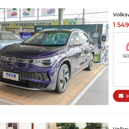
Volks
1 54
160
З