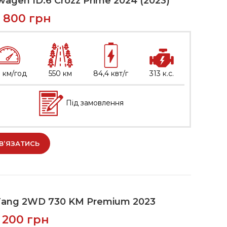
wagen ID.6 Crozz Prime 2024 (2023)
9 800
грн
 км/год
550 км
84,4 квт/г
313 к.с.
Під замовлення
В’ЯЗАТИСЬ
Tang 2WD 730 KM Premium 2023
7 200
грн