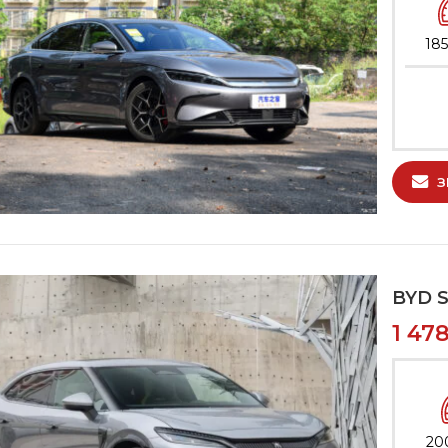
185
З
BYD 
1 47
20