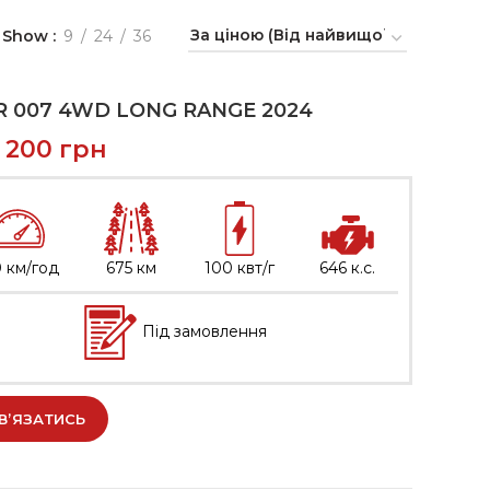
Show
9
24
36
R 007 4WD LONG RANGE 2024
9 200
грн
0 км/год
675 км
100 квт/г
646 к.с.
Під замовлення
В’ЯЗАТИСЬ