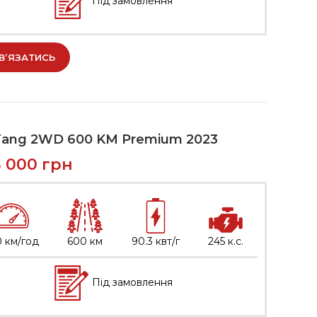
Під замовлення
В’ЯЗАТИСЬ
Tang 2WD 600 KM Premium 2023
8 000
грн
0 км/год
600 км
90.3 квт/г
245 к.с.
Під замовлення