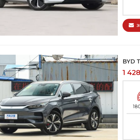
З
BYD 
1 42
18