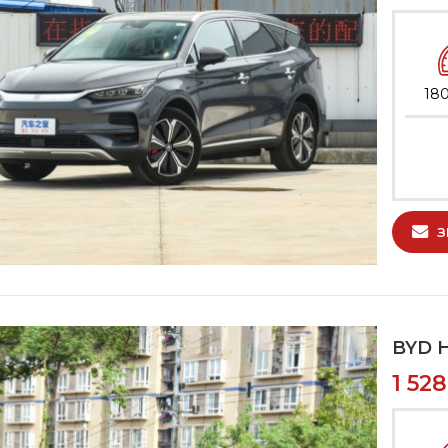
180
З
BYD H
1 52