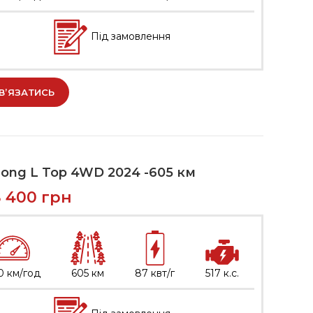
Під замовлення
В’ЯЗАТИСЬ
ong L Top 4WD 2024 -605 км
8 400
грн
0 км/год
605 км
87 квт/г
517 к.с.