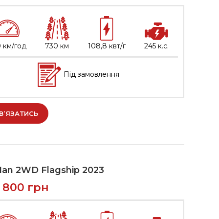
 км/год
730 км
108,8 квт/г
245 к.с.
Під замовлення
В’ЯЗАТИСЬ
an 2WD Flagship 2023
8 800
грн