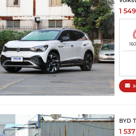
Volks
1 54
160
З
BYD 
1 53