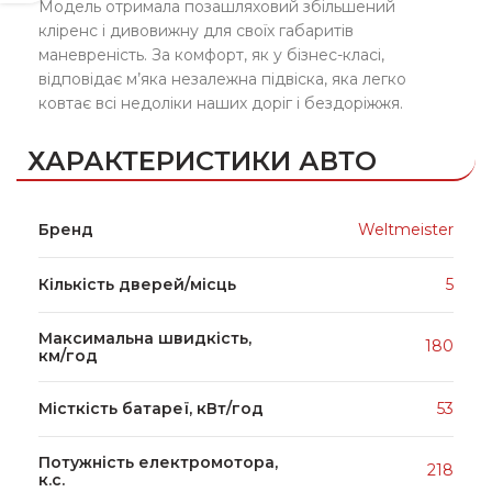
Модель отримала позашляховий збільшений
кліренс і дивовижну для своїх габаритів
маневреність. За комфорт, як у бізнес-класі,
відповідає м’яка незалежна підвіска, яка легко
ковтає всі недоліки наших доріг і бездоріжжя.
ХАРАКТЕРИСТИКИ АВТО
Бренд
Weltmeister
Кількість дверей/місць
5
Максимальна швидкість,
180
км/год
Місткість батареї, кВт/год
53
Потужність електромотора,
218
к.с.