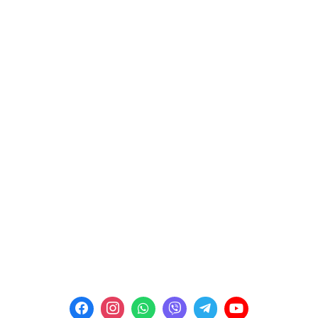
Кредитування
Контакти
Політика конфіденційності
КОНТАКТИ
Пн-Пт: 09:00 - 18:00
м. Рівне, вул. Богоявленська 3
E-mail:
kalyna_avto@ukr.net
Телефон:
+38 (067) 453 87 91
Телефон:
+38 (067) 453 87 92
Телефон:
+38 (067) 453 87 99