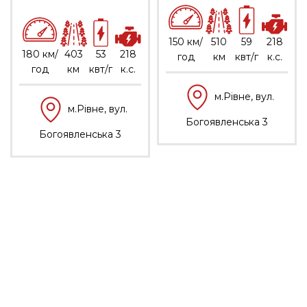
150 км/
510
59
218
180 км/
403
53
218
год
км
квт/г
к.с.
год
км
квт/г
к.с.
м.Рівне, вул.
м.Рівне, вул.
Богоявленська 3
Богоявленська 3
МЕНЮ
Про нас
Умови співпраці