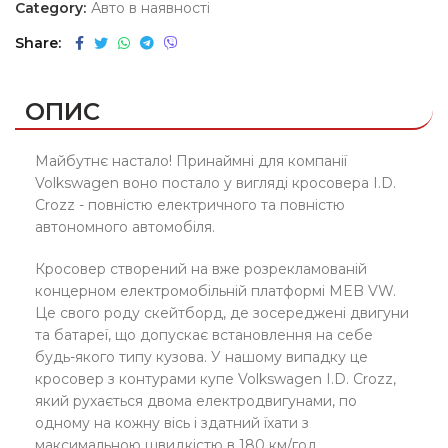
Category:
Авто в наявності
Share
ОПИС
Майбутнє настало! Принаймні для компанії
Volkswagen воно постало у вигляді кросовера I.D.
Crozz - повністю електричного та повністю
автономного автомобіля.
Кросовер створений на вже розрекламованій
концерном електромобільній платформі MEB VW.
Це свого роду скейтборд, де зосереджені двигуни
та батареї, що допускає встановлення на себе
будь-якого типу кузова. У нашому випадку це
кросовер з контурами купе Volkswagen I.D. Crozz,
який рухається двома електродвигунами, по
одному на кожну вісь і здатний їхати з
максимальною швидкістю в 180 км/год.