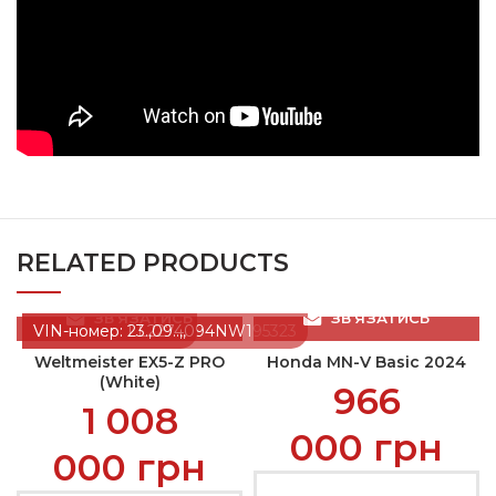
RELATED PRODUCTS
ЗВ’ЯЗАТИСЬ
ЗВ’ЯЗАТИСЬ
VIN-номер: LL2274094NW195323
VIN-номер: 23.,09..,,
Weltmeister EX5-Z PRO
Honda MN-V Basic 2024
(White)
966
1 008
000
грн
000
грн