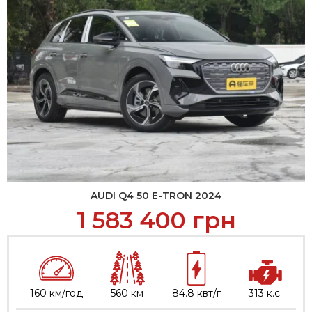
AUDI Q4 50 E-TRON 2024
1 583 400
грн
160 км/год
560 км
84.8 квт/г
313 к.с.