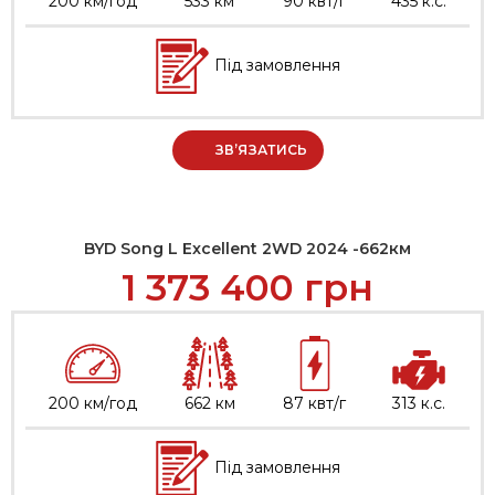
200 км/год
533 км
90 квт/г
435 к.с.
Під замовлення
ЗВ’ЯЗАТИСЬ
BYD Song L Excellent 2WD 2024 -662км
1 373 400
грн
200 км/год
662 км
87 квт/г
313 к.с.
Під замовлення