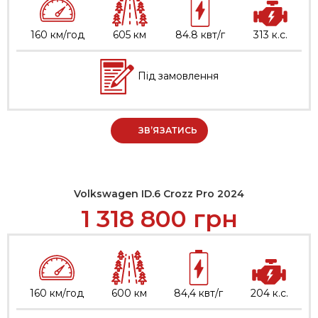
160 км/год
605 км
84.8 квт/г
313 к.с.
Під замовлення
ЗВ’ЯЗАТИСЬ
Volkswagen ID.6 Crozz Pro 2024
1 318 800
грн
160 км/год
600 км
84,4 квт/г
204 к.с.