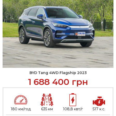
BYD Tang 4WD Flagship 2023
1 688 400
грн
180 км/год
635 км
108,8 квт/г
517 к.с.