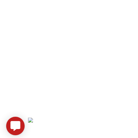
Всі права захищені - Kalyna Avto -
Technical support
Mediyka ❤️