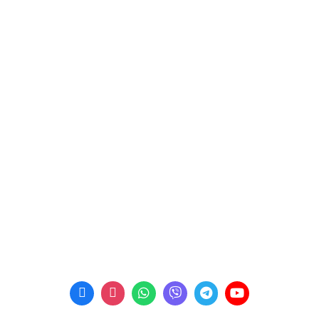
Контакти
Політика конфіденційності
КОНТАКТИ
Пн-Пт: 09:00 - 18:00
м. Рівне, вул. Богоявленська 3
E-mail:
kalyna_avto@ukr.net
Телефон:
+38 (067) 453 87 91
Телефон:
+38 (067) 453 87 92
Телефон:
+38 (067) 453 87 99