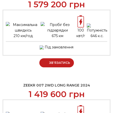
1 579 200
грн
100
210 км/год
675 км
квт/г
646 к.с.
Під замовлення
ЗВ’ЯЗАТИСЬ
ZEEKR 007 2WD LONG RANGE 2024
1 419 600
грн