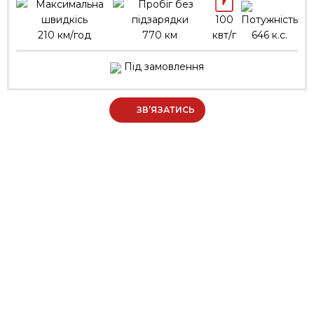
100
210 км/год
770 км
квт/г
646 к.с.
Під замовлення
ЗВ’ЯЗАТИСЬ
МЕНЮ
Про нас
Умови співпраці
Кредитування