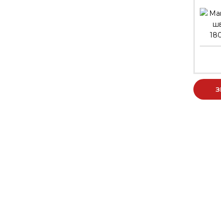
18
З
КОНТАКТИ
Пн-Пт: 09:00 - 18:00
м. Рівне, вул. Богоявленська 3