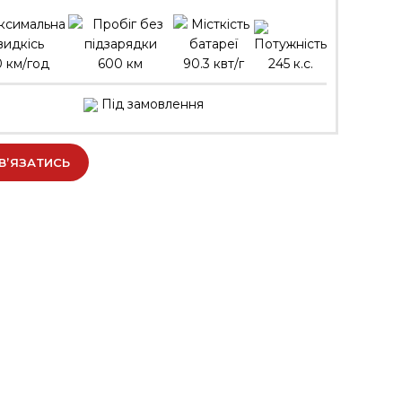
0 км/год
600 км
90.3 квт/г
245 к.с.
Під замовлення
В’ЯЗАТИСЬ