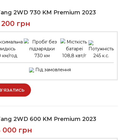
Tang 2WD 730 KM Premium 2023
7 200
грн
0 км/год
730 км
108,8 квт/г
245 к.с.
Під замовлення
В’ЯЗАТИСЬ
Tang 2WD 600 KM Premium 2023
8 000
грн