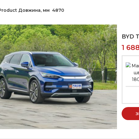
Product Довжина, мм
4870
BYD T
1 68
18
З