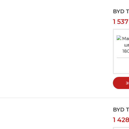
BYD 
1 53
18
З
BYD 
1 42