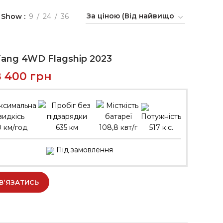
Show
9
24
36
ang 4WD Flagship 2023
8 400
грн
0 км/год
635 км
108,8 квт/г
517 к.с.
Під замовлення
В’ЯЗАТИСЬ