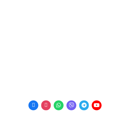
Політика конфіденційності
КОНТАКТИ
Пн-Пт: 09:00 - 18:00
м. Рівне, вул. Богоявленська 3
E-mail:
kalyna_avto@ukr.net
Телефон:
+38 (067) 453 87 91
Телефон:
+38 (067) 453 87 92
Телефон:
+38 (067) 453 87 99