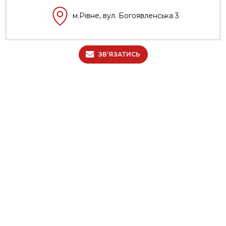
м.Рівне, вул. Богоявленська 3
ЗВ’ЯЗАТИСЬ
МЕНЮ
Про нас
Умови співпраці
Кредитування
Контакти