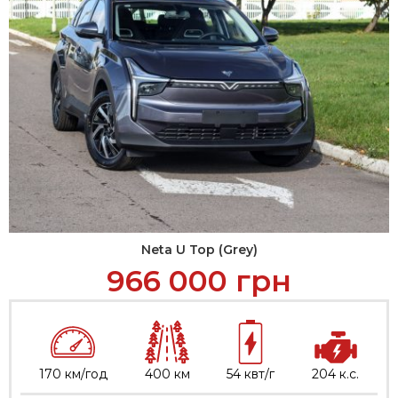
Neta U Top (Grey)
966 000
грн
170 км/год
400 км
54 квт/г
204 к.с.