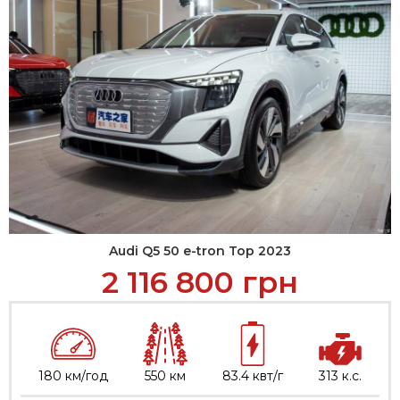
Audi Q5 50 e-tron Top 2023
2 116 800
грн
180 км/год
550 км
83.4 квт/г
313 к.с.