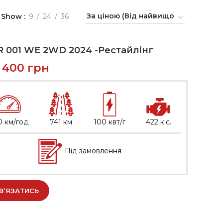
Show
9
24
36
 001 WE 2WD 2024 -Рестайлінг
5 400
грн
0 км/год
741 км
100 квт/г
422 к.с.
Під замовлення
В’ЯЗАТИСЬ