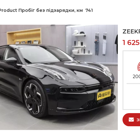
Product Пробіг без підзарядки, км
741
ZEEKR
1 62
20
З