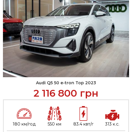
Audi Q5 50 e-tron Top 2023
2 116 800
грн
180 км/год
550 км
83.4 квт/г
313 к.с.