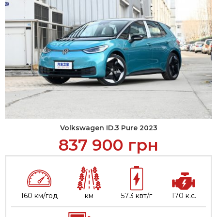
Volkswagen ID.3 Pure 2023
837 900
грн
160 км/год
км
57.3 квт/г
170 к.с.