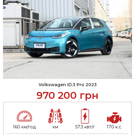
Volkswagen ID.3 Pro 2023
970 200
грн
160 км/год
км
57.3 квт/г
170 к.с.