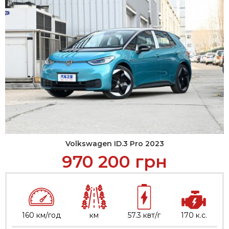
Volkswagen ID.3 Pro 2023
970 200
грн
160 км/год
км
57.3 квт/г
170 к.с.