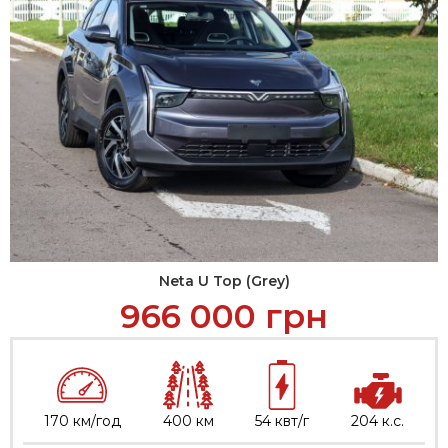
Neta U Top (Grey)
966 000
грн
170 км/год
400 км
54 квт/г
204 к.с.