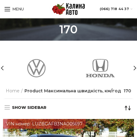
MENU
(066) 718 44 37
170
Home
Product Максимальна швидкість, км/год
170
SHOW SIDEBAR
VIN-номер: LUZBGAFB3NA005697