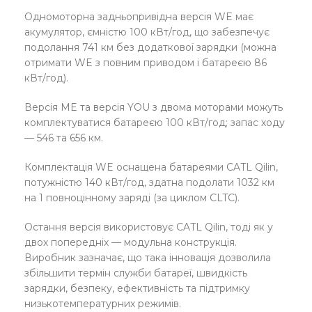
Одномоторна задньопривідна версія WE має
акумулятор, ємністю 100 кВт/год, що забезпечує
подолання 741 км без додаткової зарядки (можна
отримати WE з повним приводом і батареєю 86
кВт/год).
Версія ME та версія YOU з двома моторами можуть
комплектуватися батареєю 100 кВт/год; запас ходу
— 546 та 656 км.
Комплектація WE оснащена батареями CATL Qilin,
потужністю 140 кВт/год, здатна подолати 1032 км
на 1 повноцінному заряді (за циклом CLTC).
Остання версія використовує CATL Qilin, тоді як у
двох попередніх — модульна конструкція.
Виробник зазначає, що така інновація дозволила
збільшити термін служби батареї, швидкість
зарядки, безпеку, ефективність та підтримку
низькотемпературних режимів.