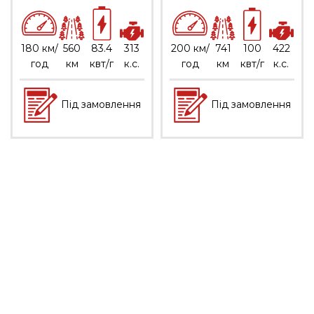
180 км/
560
83.4
313
200 км/
741
100
422
год
км
квт/г
к.с.
год
км
квт/г
к.с.
Під замовлення
Під замовлення
МЕНЮ
Про нас
Умови співпраці
Кредитування