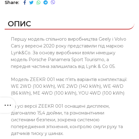
Share
ОПИС
Першу модель спільного виробництва Geely і Volvo
Cars у вересні 2020 року представили під маркою
Lynk&Co. За основу виробники взяли німецьку
модель Porsche Panamera Sport Tourismo, а
передня частина залишилась від Lynk & Co 05.
Модель ZEEKR 001 має п’ять варіантів комплектації:
WE 2WD (100 kWh), WE 2WD (140 kWh), WE 4WD
(86 kWh), ME 4WD (100 kWh), YOU 4WD (100 kWh)
Та усі версії ZEEKR 001 оснащені дисплеєм,
діагоналлю 15,4 дюйми, та різноманітними
системами безпеки, зокрема системою
попередження зіткнення, контролю смуги руху та
датчиків тиску у шинах.