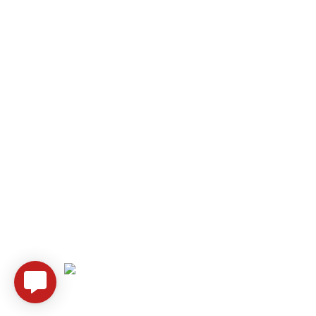
Всі права захищені - Kalyna Avto -
Technical support
Mediyka ❤️