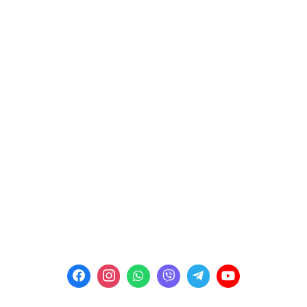
Контакти
Політика конфіденційності
КОНТАКТИ
Пн-Пт: 09:00 - 18:00
м. Рівне, вул. Богоявленська 3
E-mail:
kalyna_avto@ukr.net
Телефон:
+38 (067) 453 87 91
Телефон:
+38 (067) 453 87 92
Телефон:
+38 (067) 453 87 99