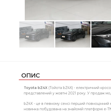
ОПИС
Toyota bZ4X
(Тойота bZ4X) - електричний кросо
представлений у жовтні 2021 року. У продаж мо
bZ4X - це в певному сенсі перший повноцінний 
новинка побудована на знайомій платформі e-TN