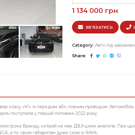
1 134 000
грн
ЗВ’ЯЗАТИСЬ
Category:
Авто під замовле
Share
вер класу «К1» із переднім або повним приводом. Автомобіль
дель поступила у першій половині 2022 року.
електрока бренду, котрий не має ДВЗ-шних аналогів. При цьо
GA, а по своїм габаритам дуже схож із RAV4.