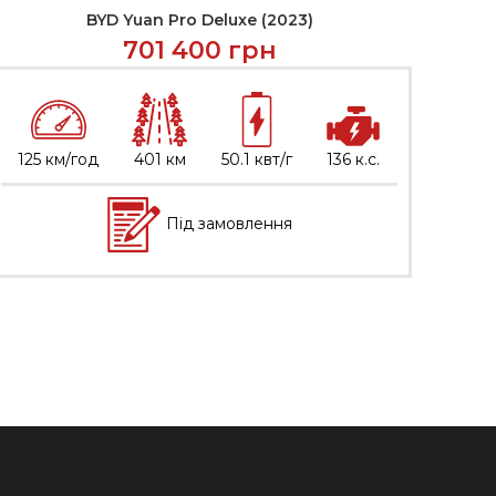
BYD Yuan Pro Deluxe (2023)
ЗВ’ЯЗАТИСЬ
701 400
грн
125 км/год
401 км
50.1 квт/г
136 к.с.
200
Під замовлення