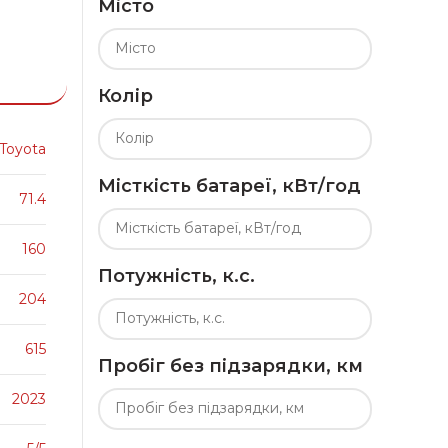
Місто
Колір
Toyota
Місткість батареї, кВт/год
71.4
160
Потужність, к.с.
204
615
Пробіг без підзарядки, км
2023