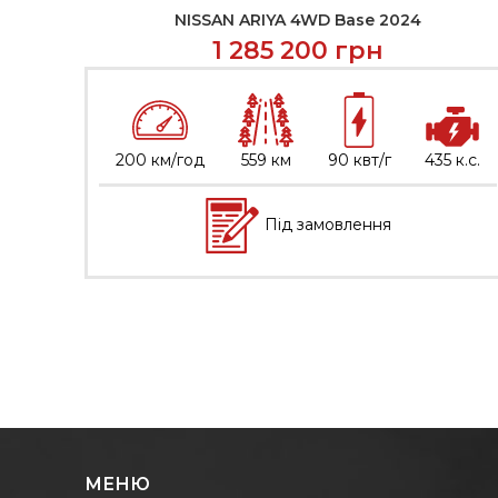
NISSAN ARIYA 4WD Base 2024
ЗВ’ЯЗАТИСЬ
1 285 200
грн
200 км/год
559 км
90 квт/г
435 к.с.
Під замовлення
МЕНЮ