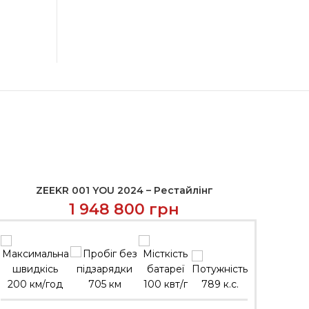
ZEEKR 001 YOU 2024 – Рестайлінг
ЗВ’ЯЗАТИСЬ
1 948 800
грн
200 км/год
705 км
100 квт/г
789 к.с.