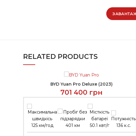
ЗАВАНТАЖ
RELATED PRODUCTS
BYD Yuan Pro Deluxe (2023)
ЗВ’ЯЗАТИСЬ
701 400
грн
125 км/год
401 км
50.1 квт/г
136 к.с.