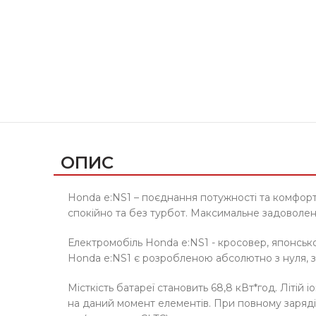
ОПИС
Honda e:NS1 – поєднання потужності та комфорт
спокійно та без турбот. Максимальне задоволенн
Електромобіль Honda e:NS1 - кросовер, японсько
Honda e:NS1 є розробленою абсолютно з нуля, з
Місткість батареї становить 68,8 кВт*год. Літі
на даний момент елементів. При повному заряді