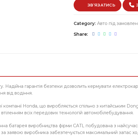
ЗВ’ЯЗАТИСЬ
Category:
Авто під замовле
Share
у. Надійна гарантія безпеки дозволить кермувати електрока
я від водіння.
ї компанії Honda, що виробляється спільно з китайським Don
 втіленням всіх передових технологій автомобілебудування.
й іонна батарея виробництва фірми CATL побудована з найсуча
 за заявою виробника забезпечується максимальний запас хо