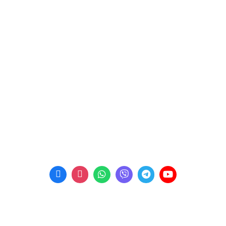
КОНТАКТИ
Пн-Пт: 09:00 - 18:00
м. Рівне, вул. Богоявленська 3
E-mail:
kalyna_avto@ukr.net
Телефон:
+38 (067) 453 87 91
Телефон:
+38 (067) 453 87 92
Телефон:
+38 (067) 453 87 99