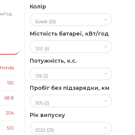
Колір
м/год.
Місткість батареї, кВт/год
Потужність, к.с.
Honda
150
Пробіг без підзарядки, км
68.8
204
Рік випуску
510