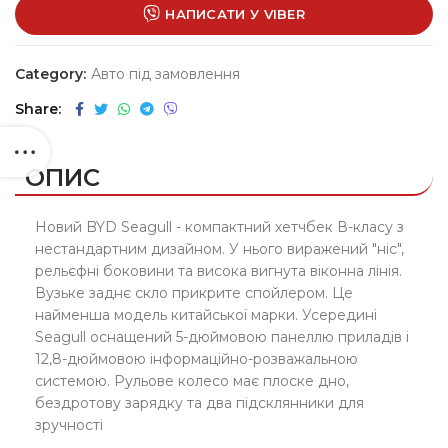
НАПИСАТИ У VIBER
Category:
Авто під замовлення
Share
ОПИС
Новий BYD Seagull - компактний хетчбек В-класу з
нестандартним дизайном. У нього виражений "ніс",
рельєфні боковини та висока вигнута віконна лінія.
Вузьке заднє скло прикрите спойлером. Це
найменша модель китайської марки. Усередині
Seagull оснащений 5-дюймовою панеллю приладів і
12,8-дюймовою інформаційно-розважальною
системою. Рульове колесо має плоске дно,
бездротову зарядку та два підсклянники для
зручності